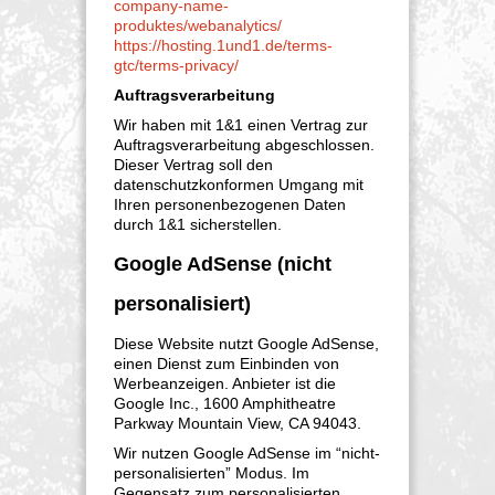
company-name-
produktes/webanalytics/
https://hosting.1und1.de/terms-
gtc/terms-privacy/
Auftragsverarbeitung
Wir haben mit 1&1 einen Vertrag zur
Auftragsverarbeitung abgeschlossen.
Dieser Vertrag soll den
datenschutzkonformen Umgang mit
Ihren personenbezogenen Daten
durch 1&1 sicherstellen.
Google AdSense (nicht
personalisiert)
Diese Website nutzt Google AdSense,
einen Dienst zum Einbinden von
Werbeanzeigen. Anbieter ist die
Google Inc., 1600 Amphitheatre
Parkway Mountain View, CA 94043.
Wir nutzen Google AdSense im “nicht-
personalisierten” Modus. Im
Gegensatz zum personalisierten